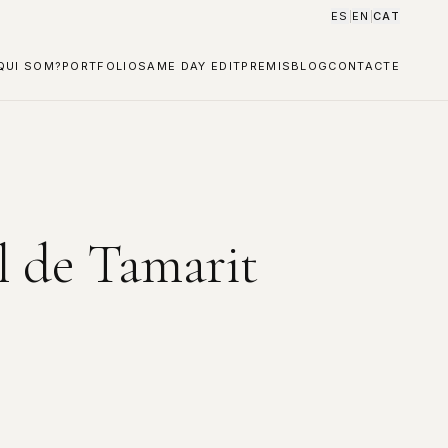
ES
EN
CAT
|
|
QUI SOM?
PORTFOLIO
SAME DAY EDIT
PREMIS
BLOG
CONTACTE
ll de Tamarit