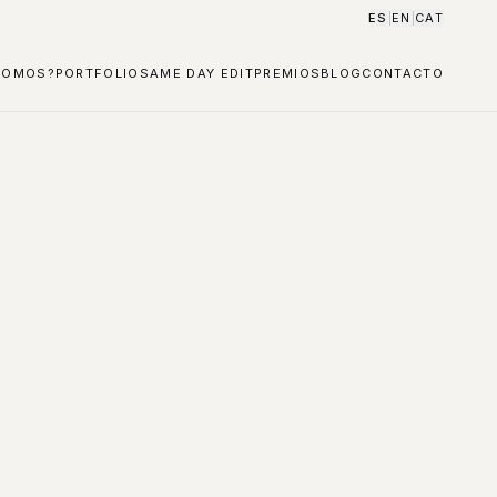
ES
EN
CAT
|
|
SOMOS?
PORTFOLIO
SAME DAY EDIT
PREMIOS
BLOG
CONTACTO