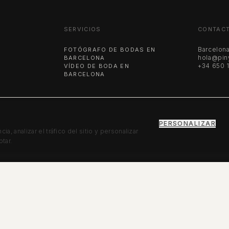
SERVICIOS
CONTAC
Barcelona
FOTÓGRAFO DE BODAS EN
hola@pin
BARCELONA
+34 650 
VÍDEO DE BODA EN
BARCELONA
PERSONALIZAR
a, analizar el tráfico del sitio y personalizar
tar.