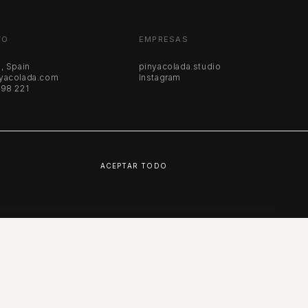
TO
EMPRESAS
, Spain
pinyacolada.studio
yacolada.com
Instagram
198 221
RECHAZAR TODO
ACEPTAR TODO
INSTAGRAM
VIMEO
YOUTUBE