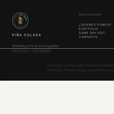
NAVEGACIÓN
¿QUIÉNES SOMOS?
PORTFOLIO
SAME DAY EDIT
PIÑA COLADA
CONTACTO
Wedding Film & Photography
Barcelona — Worldwide
TU PRIVACIDAD ES IMPORTANTE
Utilizamos cookies para mejorar tu experienci
contenido. Puedes elegir qué cookies acep
©
2026
PIÑA COLADA STUDIO SL. ALL RIGHTS RESERVED.