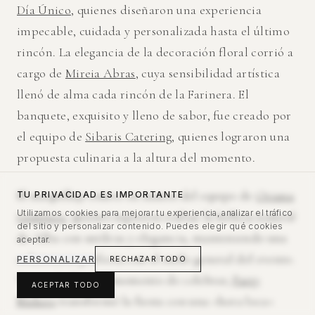
Día Único
, quienes diseñaron una experiencia
impecable, cuidada y personalizada hasta el último
rincón. La elegancia de la decoración floral corrió a
cargo de
Mireia Abras
, cuya sensibilidad artística
llenó de alma cada rincón de la Farinera. El
banquete, exquisito y lleno de sabor, fue creado por
el equipo de
Sibaris Catering
, quienes lograron una
propuesta culinaria a la altura del momento.
El maquillaje estuvo en manos del equipo de
Oriana
TU PRIVACIDAD ES IMPORTANTE
Utilizamos cookies para mejorar tu experiencia, analizar el tráfico
Giménez
, quienes supieron realzar la belleza natural
del sitio y personalizar contenido. Puedes elegir qué cookies
de Alba con sutileza y elegancia, manteniendo una
aceptar.
coherencia perfecta con el estilo general del evento.
PERSONALIZAR
RECHAZAR TODO
Y cuando llegó el momento de celebrar,
Party
ACEPTAR TODO
Makers
transformó la fiesta con una «hora loca»