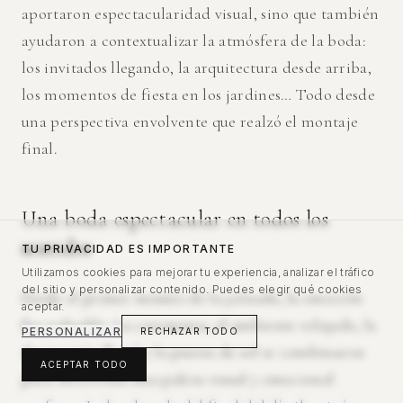
aportaron espectacularidad visual, sino que también
ayudaron a contextualizar la atmósfera de la boda:
los invitados llegando, la arquitectura desde arriba,
los momentos de fiesta en los jardines… Todo desde
una perspectiva envolvente que realzó el montaje
final.
Una boda espectacular en todos los
sentidos
TU PRIVACIDAD ES IMPORTANTE
Utilizamos cookies para mejorar tu experiencia, analizar el tráfico
del sitio y personalizar contenido. Puedes elegir qué cookies
Desde el primer minuto de la jornada, la emoción
aceptar.
fue palpable. La ceremonia, el ambiente relajado, la
PERSONALIZAR
RECHAZAR TODO
decoración floral y la puesta de sol se combinaron
ACEPTAR TODO
para ofrecernos una paleta visual y emocional