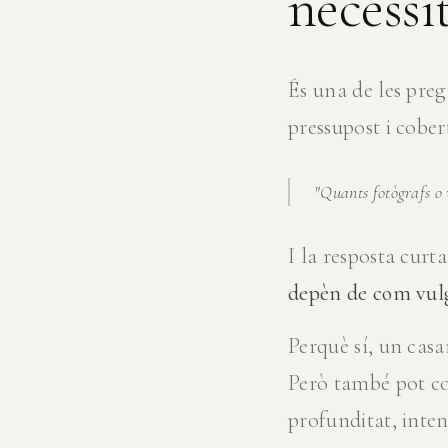
necessi
És una de les pre
pressupost i cober
"Quants fotògrafs o 
I la resposta curta
depèn de com vulg
Perquè sí, un cas
Però també pot c
profunditat, inten