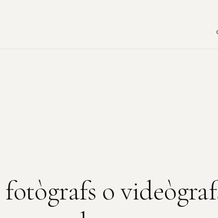
fotògrafs o videògraf