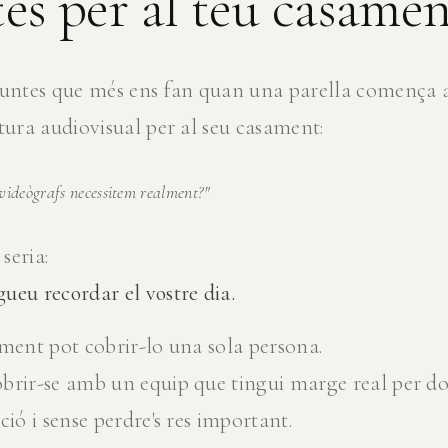
tes per al teu casamen
guntes que més ens fan quan una parella comença 
tura audiovisual per al seu casament:
videògrafs necessitem realment?"
 seria:
ueu recordar el vostre dia.
ament pot cobrir-lo una sola persona.
obrir-se amb un equip que tingui marge real per 
ció i sense perdre's res important.