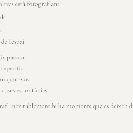
tres està fotografiant:
aló
r
de l'espai
ix passant.
l'aperitiu.
braçant-vos.
 coses espontànies.
af, inevitablement hi ha moments que es deixen de