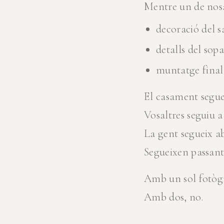
Mentre un de nosal
decoració del s
detalls del sopa
muntatge final 
El casament segue
Vosaltres seguiu a 
La gent segueix a
Segueixen passant
Amb un sol fotògr
Amb dos, no.