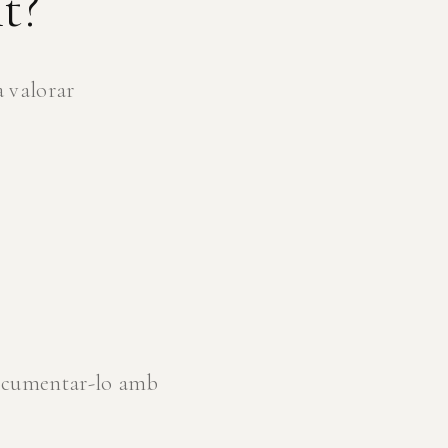
t?
a valorar
documentar-lo amb