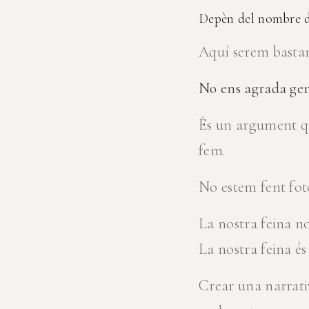
Depèn del nombre d
Aquí serem bastan
No ens agrada gens
És un argument qu
fem.
No estem fent foto
La nostra feina n
La nostra feina é
Crear una narrativ