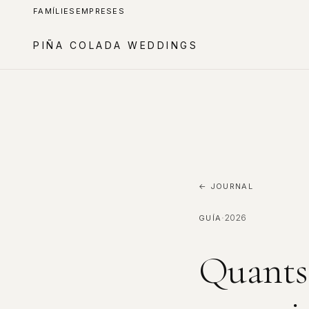
FAMÍLIES
EMPRESES
PIÑA COLADA WEDDINGS
← JOURNAL
·
2026
GUÍA
Quants 