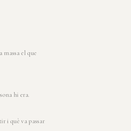
ca massa el que
ona hi era.
ir i què va passar