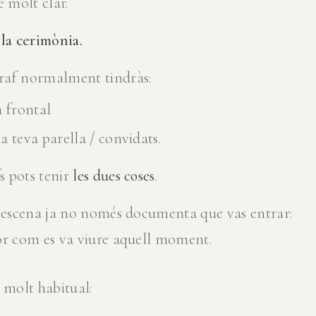
 molt clar.
 la cerimònia.
raf normalment tindràs:
 frontal
la teva parella / convidats.
 pots tenir
les dues coses
.
a escena ja no només documenta que vas entrar:
or com es va viure aquell moment.
 molt habitual: