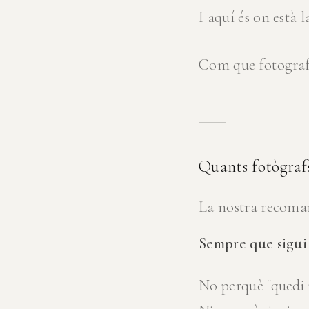
I aquí és on està l
Com que fotografi
Quants fotògraf
La nostra recoman
Sempre que sigui 
No perquè "quedi m