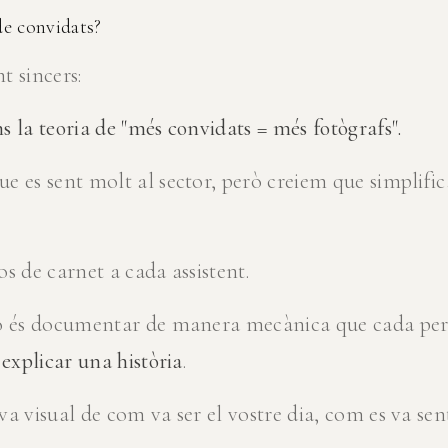
e convidats?
t sincers:
 la teoria de "més convidats = més fotògrafs".
e es sent molt al sector, però creiem que simplifi
s de carnet a cada assistent.
o és documentar de manera mecànica que cada pers
s
explicar una història
.
a visual de com va ser el vostre dia, com es va sent