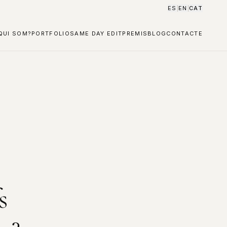
ES
EN
CAT
|
|
QUI SOM?
PORTFOLIO
SAME DAY EDIT
PREMIS
BLOG
CONTACTE
s