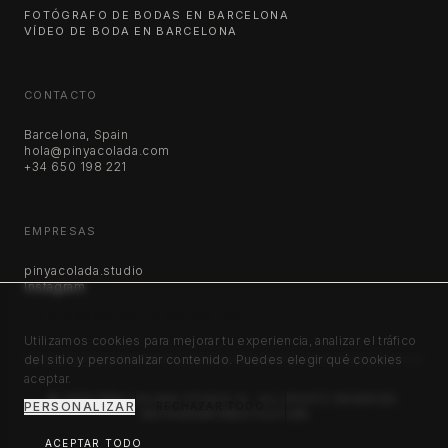
FOTÓGRAFO DE BODAS EN BARCELONA
VÍDEO DE BODA EN BARCELONA
CONTACTO
Barcelona, Spain
hola@pinyacolada.com
+34 650 198 221
EMPRESAS
pinyacolada.studio
Instagram
TU PRIVACIDAD ES IMPORTANTE
Utilizamos cookies para mejorar tu experiencia, analizar el tráfico
del sitio y personalizar contenido. Puedes elegir qué cookies
aceptar.
©
2026
PIÑA COLADA STUDIO SL. ALL RIGHTS RESERVED.
PERSONALIZAR
RECHAZAR TODO
INSTAGRAM
VIMEO
YOUTUBE
ACEPTAR TODO