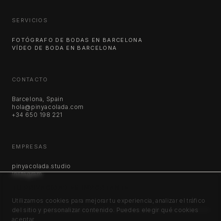
SERVICIOS
FOTÓGRAFO DE BODAS EN BARCELONA
VÍDEO DE BODA EN BARCELONA
CONTACTO
Barcelona, Spain
hola@pinyacolada.com
+34 650 198 221
EMPRESAS
pinyacolada.studio
Instagram
TU PRIVACIDAD ES IMPORTANTE
Utilizamos cookies para mejorar tu experiencia, analizar el tráfico
del sitio y personalizar contenido. Puedes elegir qué cookies
aceptar.